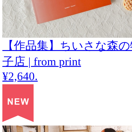
【作品集】ちいさな森の物
子店 | from print
¥2,640
.