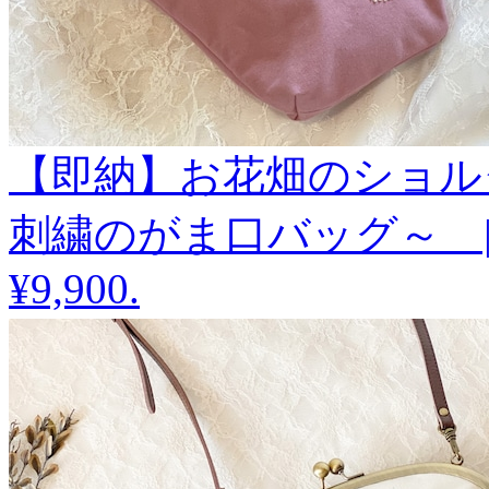
【即納】お花畑のショル
刺繍のがま口バッグ～ | fro
¥9,900
.