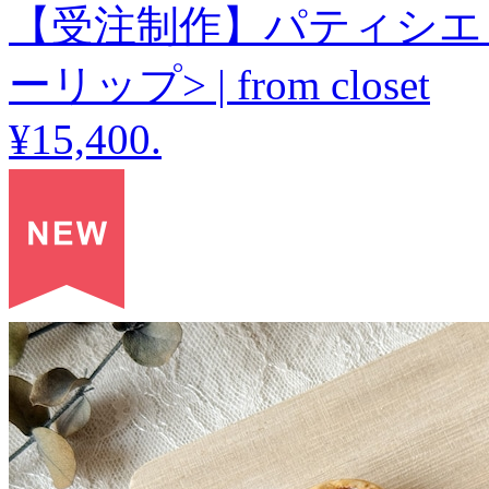
【受注制作】パティシエ
ーリップ> | from closet
¥15,400
.