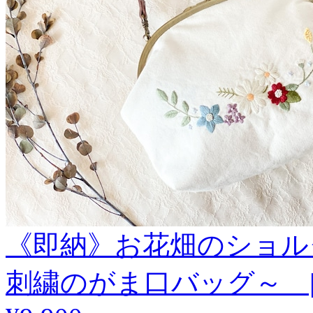
《即納》お花畑のショル
刺繍のがま口バッグ～ | fro