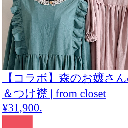
【コラボ】森のお嬢さん
＆つけ襟 | from closet
¥31,900
.