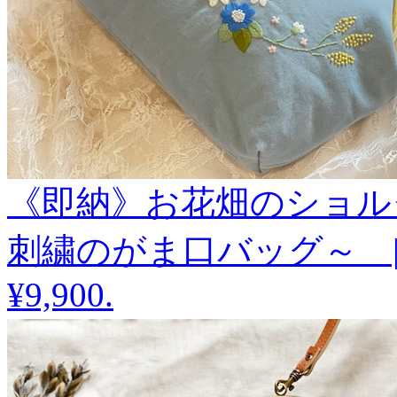
《即納》お花畑のショル
刺繍のがま口バッグ～ | fro
¥9,900
.