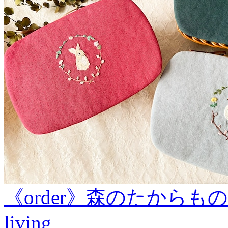
《order》森のたからものバスケ
living