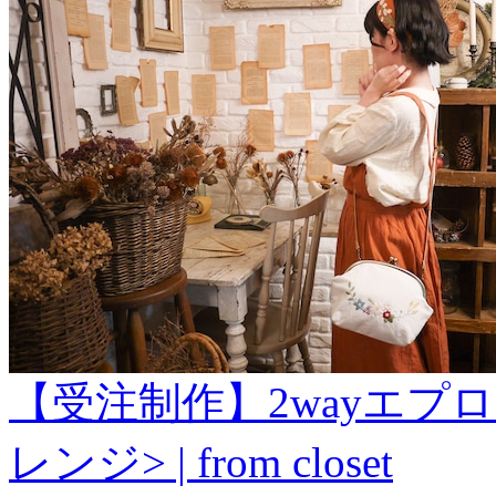
【受注制作】2wayエプ
レンジ> | from closet