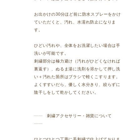
お出かけの30分ほど前に防水スプレーをかけ
ていただくと、汚れ、水濡れ防止になりま
す。
ひどい汚れや、全体をお洗濯したい場合は手
洗いが可能です。
刺繍部分は極力避け（汚れがひどくなければ
裏返す）、ぬるま湯に洗剤を溶かして押し洗
い＋汚れた箇所はブラシで軽くこすります。
よくすすいだら、優しく水分きり、絞らずに
陰干しをして乾かしてください。
┈┈ 刺繍アクセサリー・雑貨について
┈┈
ひとつひとつ丁寧に手刺繍で仕上げておりま