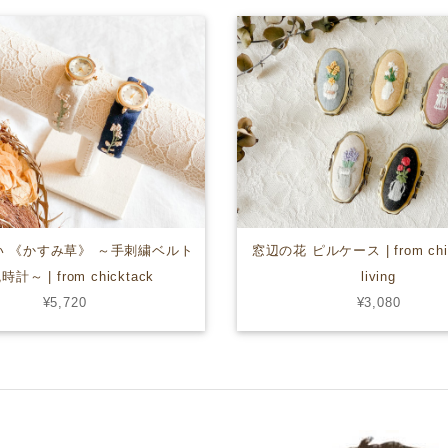
 《かすみ草》 ～手刺繍ベルト
窓辺の花 ピルケース | from chic
計～ | from chicktack
living
¥5,720
¥3,080