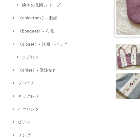
絵本の花園シリーズ
《chicktack》- 刺繍
《bouquet》- 布花
《closet》- 洋服・バッグ
エプロン
《order》- 受注制作
ブローチ
ネックレス
イヤリング
ピアス
リング