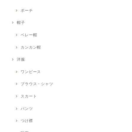
ポーチ
帽子
ベレー帽
カンカン帽
洋服
ワンピース
ブラウス・シャツ
スカート
パンツ
つけ襟