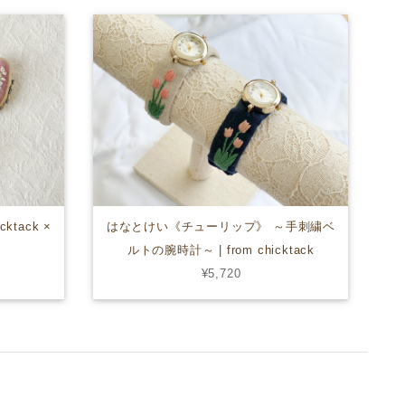
ktack ×
はなとけい《チューリップ》 ～手刺繍ベ
ルトの腕時計～ | from chicktack
¥5,720