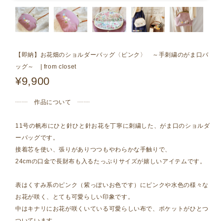
【即納】お花畑のショルダーバッグ〈ピンク〉 ～手刺繍のがま口バ
ッグ～ | from closet
¥9,900
┈┈ 作品について ┈┈
11号の帆布にひと針ひと針お花を丁寧に刺繍した、がま口のショルダ
ーバッグです。
接着芯を使い、張りがありつつもやわらかな手触りで、
24cmの口金で長財布も入るたっぷりサイズが嬉しいアイテムです。
表はくすみ系のピンク（紫っぽいお色です）にピンクや水色の様々な
お花が咲く、とても可愛らしい印象です。
中はキナリにお花が咲くいている可愛らしい布で、ポケットがひとつ
ついています。