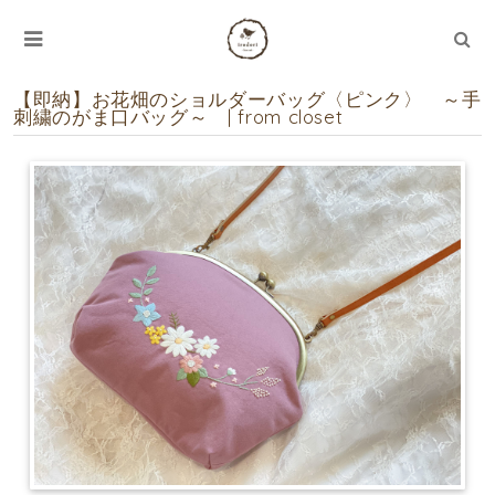
【即納】お花畑のショルダーバッグ〈ピンク〉 ～手
刺繍のがま口バッグ～ | from closet