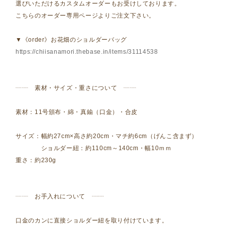
選びいただけるカスタムオーダーもお受けしております。
こちらのオーダー専用ページよりご注文下さい。
▼《order》お花畑のショルダーバッグ
https://chiisanamori.thebase.in/items/31114538
┈┈ 素材・サイズ・重さについて ┈┈
素材：11号頒布・綿・真鍮（口金）・合皮
サイズ：幅約27cm×高さ約20cm・マチ約6cm（げんこ含まず）
ショルダー紐：約110cm～140cm・幅10ｍｍ
重さ：約230g
┈┈ お手入れについて ┈┈
口金のカンに直接ショルダー紐を取り付けています。