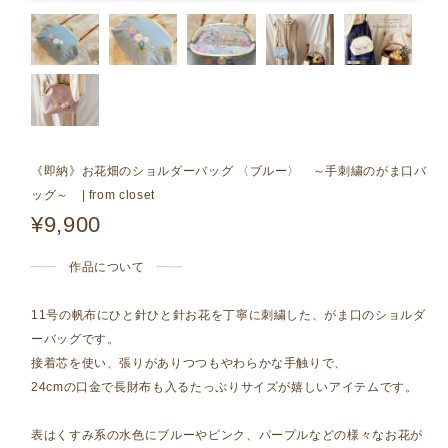
《即納》お花畑のショルダーバッグ 〈ブルー〉 ～手刺繍のがま口バ
ッグ～ | from closet
¥9,900
┈┈ 作品について ┈┈
11号の帆布にひと針ひと針お花を丁寧に刺繍した、がま口のショルダ
ーバッグです。
接着芯を使い、張りがありつつもやわらかな手触りで、
24cmの口金で長財布も入るたっぷりサイズが嬉しいアイテムです。
表はくすみ系の水色にブルーやピンク、パープルなどの様々なお花が