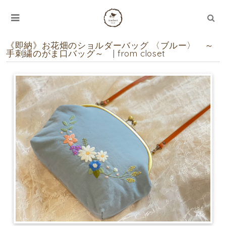
《即納》お花畑のショルダーバッグ 〈ブルー〉 ～
手刺繍のがま口バッグ～ | from closet