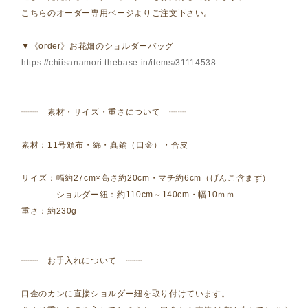
こちらのオーダー専用ページよりご注文下さい。
▼《order》お花畑のショルダーバッグ
https://chiisanamori.thebase.in/items/31114538
┈┈ 素材・サイズ・重さについて ┈┈
素材：11号頒布・綿・真鍮（口金）・合皮
サイズ：幅約27cm×高さ約20cm・マチ約6cm（げんこ含まず）
ショルダー紐：約110cm～140cm・幅10ｍｍ
重さ：約230g
┈┈ お手入れについて ┈┈
口金のカンに直接ショルダー紐を取り付けています。