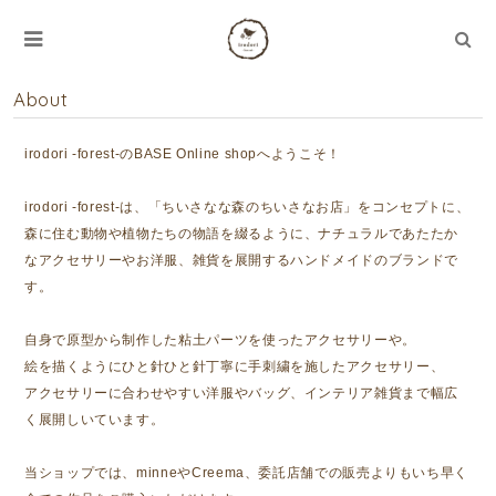
About
irodori -forest-のBASE Online shopへようこそ！
irodori -forest-は、「ちいさなな森のちいさなお店」をコンセプトに、
森に住む動物や植物たちの物語を綴るように、ナチュラルであたたか
なアクセサリーやお洋服、雑貨を展開するハンドメイドのブランドで
す。
自身で原型から制作した粘土パーツを使ったアクセサリーや。
絵を描くようにひと針ひと針丁寧に手刺繍を施したアクセサリー、
アクセサリーに合わせやすい洋服やバッグ、インテリア雑貨まで幅広
く展開しいています。
当ショップでは、minneやCreema、委託店舗での販売よりもいち早く