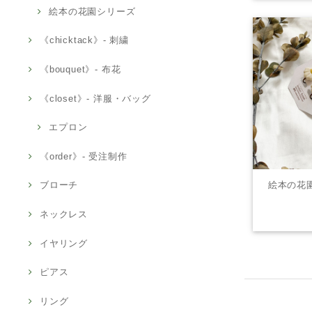
絵本の花園シリーズ
《chicktack》- 刺繍
《bouquet》- 布花
《closet》- 洋服・バッグ
エプロン
《order》- 受注制作
ブローチ
絵本の花園
ネックレス
イヤリング
ピアス
リング