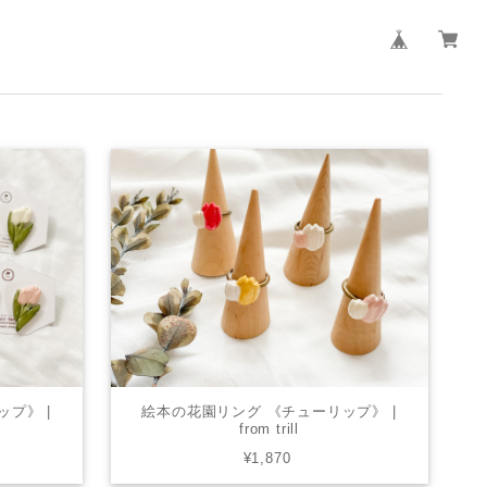
プ》 |
絵本の花園リング 《チューリップ》 |
from trill
¥1,870