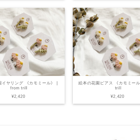
イヤリング 《カモミール》 |
絵本の花園ピアス 《カモミール》 
from trill
trill
¥2,420
¥2,420