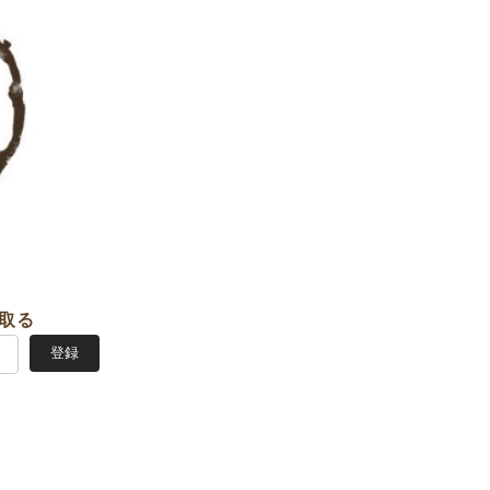
取る
登録