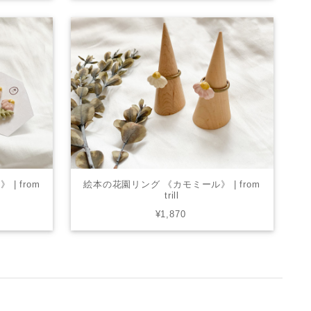
| from
絵本の花園リング 《カモミール》 | from
trill
¥1,870