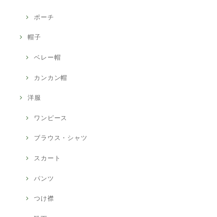
ポーチ
帽子
ベレー帽
カンカン帽
洋服
ワンピース
ブラウス・シャツ
スカート
パンツ
つけ襟