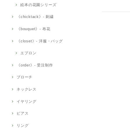
絵本の花園シリーズ
《chicktack》- 刺繍
《bouquet》- 布花
《closet》- 洋服・バッグ
エプロン
《order》- 受注制作
ブローチ
ネックレス
イヤリング
ピアス
リング