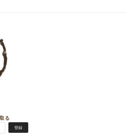
取る
登録