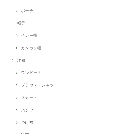
ポーチ
帽子
ベレー帽
カンカン帽
洋服
ワンピース
ブラウス・シャツ
スカート
パンツ
つけ襟