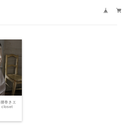
の腰巻きエ
loset