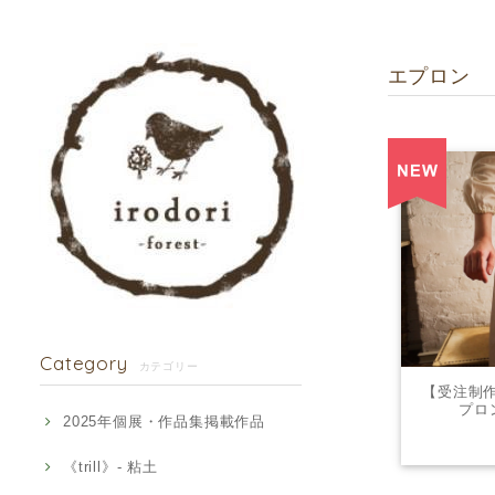
エプロン
Category
カテゴリー
【受注制
プロン
2025年個展・作品集掲載作品
《trill》- 粘土