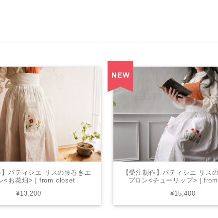
作】パティシエ リスの腰巻きエ
【受注制作】パティシエ リス
<お花畑> | from closet
プロン<チューリップ> | from c
¥13,200
¥15,400