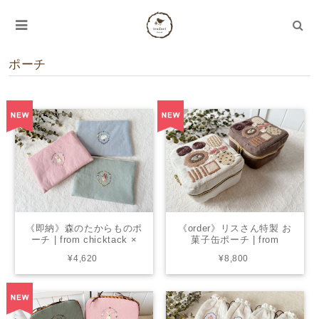
ポーチ
《即納》森のたからものポ
《order》リスさん特製 お
ーチ | from chicktack ×
菓子缶ポーチ | from
living
chicktack × living
¥4,620
¥8,800