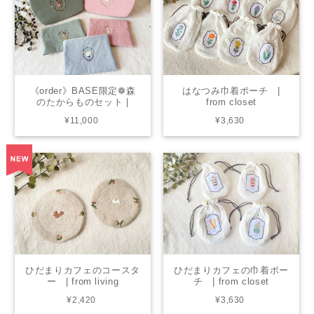
《order》BASE限定❁森
はなつみ巾着ポーチ |
のたからものセット |
from closet
from chicktack × living
¥11,000
¥3,630
ひだまりカフェのコースタ
ひだまりカフェの巾着ポー
ー | from living
チ | from closet
¥2,420
¥3,630