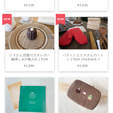
chicktack × living
子店 | from print
¥6,930
¥2,640
リスさん自慢のカヌレの一
パティシエリスさんのミト
輪挿し&小物入れ | from
ン | from chicktack ×
living
living
¥2,860
¥2,860