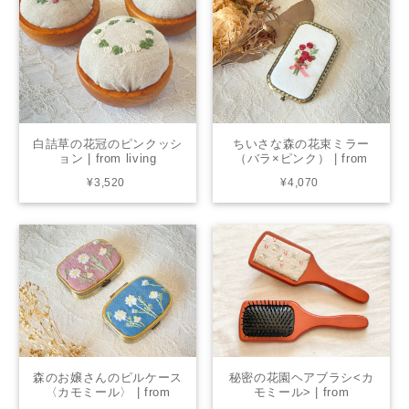
白詰草の花冠のピンクッシ
ちいさな森の花束ミラー
ョン | from living
（バラ×ピンク） | from
chicktack × living
¥3,520
¥4,070
森のお嬢さんのピルケース
秘密の花園ヘアブラシ<カ
〈カモミール〉 | from
モミール> | from
chicktack × living
chicktack × living