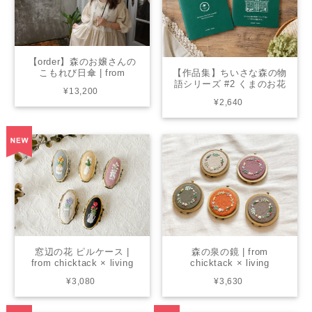
【order】森のお嬢さんの
こもれび日傘 | from
【作品集】ちいさな森の物
chicktack × living
語シリーズ #2 くまのお花
¥13,200
屋さん | from print
¥2,640
窓辺の花 ピルケース |
森の泉の鏡 | from
from chicktack × living
chicktack × living
¥3,080
¥3,630