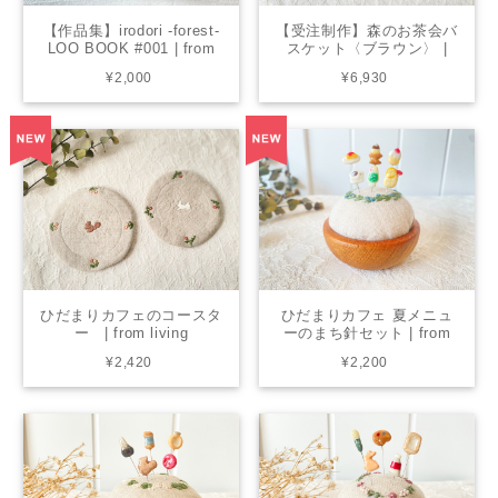
【作品集】irodori -forest-
【受注制作】森のお茶会バ
LOO BOOK #001 | from
スケット〈ブラウン〉 |
closet
from chicktack × living
¥2,000
¥6,930
ひだまりカフェのコースタ
ひだまりカフェ 夏メニュ
ー | from living
ーのまち針セット | from
living
¥2,420
¥2,200