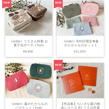
《order》リスさん特製 お
《order》BASE限定❁森
菓子缶ポーチ | from
のたからものセット |
chicktack × living
from chicktack × living
¥8,800
¥11,000
《order》森のたからもの
【作品集】ちいさな森の物
バスケット | from
語シリーズ #1 リスの洋菓