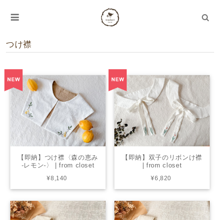
つけ襟
【即納】つけ襟〈森の恵み
【即納】双子のリボンけ襟
-レモン-〉 | from closet
| from closet
¥8,140
¥6,820