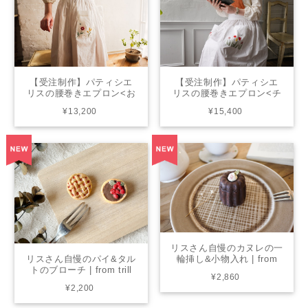
【受注制作】パティシエ
【受注制作】パティシエ
リスの腰巻きエプロン<お
リスの腰巻きエプロン<チ
花畑> | from closet
ューリップ> | from closet
¥13,200
¥15,400
リスさん自慢のカヌレの一
リスさん自慢のパイ&タル
輪挿し&小物入れ | from
トのブローチ | from trill
living
¥2,860
¥2,200