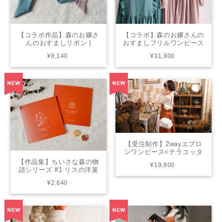
【コラボ作品】森のお嬢さ
【コラボ】森のお嬢さんの
んのおすましリボン |
おすましフリルワンピース
from closet
＆つけ襟 | from closet
¥8,140
¥31,900
【受注制作】2wayエプロ
ンワンピース<テラコッタ
オレンジ> | from closet
【作品集】ちいさな森の物
¥19,800
語シリーズ #1 リスの洋菓
子店 | from print
¥2,640