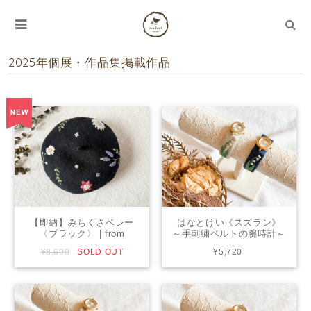
2025年個展・作品集掲載作品
【即納】みちくさベレー
はなとけい《スズラン》
〈ブラック〉 | from
～手刺繍ベルトの腕時計～
closet
| from chicktack
¥8,690
SOLD OUT
¥5,720