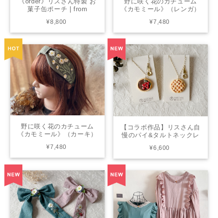
《order》リスさん特製 お
野に咲く花のカチューム
菓子缶ポーチ | from
《カモミール》（レンガ）
chicktack × living
| from chicktack
¥8,800
¥7,480
野に咲く花のカチューム
【コラボ作品】リスさん自
《カモミール》（カーキ）
慢のパイ&タルトネックレ
| from chicktack
ス | from closet
¥7,480
¥6,600