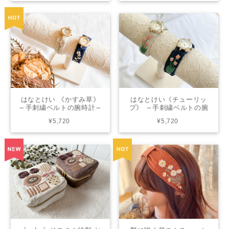
はなとけい 《かすみ草》
はなとけい《チューリッ
～手刺繍ベルトの腕時計～
プ》 ～手刺繍ベルトの腕
| from chicktack
時計～ | from chicktack
¥5,720
¥5,720