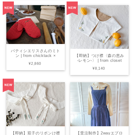
パティシエリスさんのミト
【即納】つけ襟〈森の恵み
ン | from chicktack ×
-レモン-〉 | from closet
living
¥2,860
¥8,140
【即納】双子のリボンけ襟
【受注制作】2wayエプロ