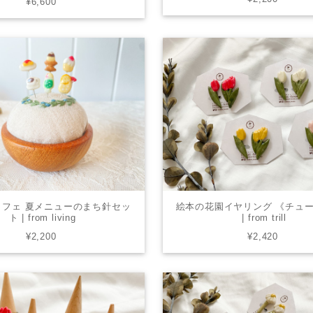
¥6,600
カフェ 夏メニューのまち針セッ
絵本の花園イヤリング 《チュ
ト | from living
| from trill
¥2,200
¥2,420