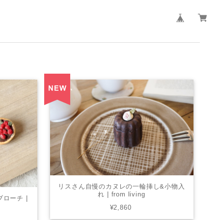
リスさん自慢のカヌレの一輪挿し&小物入
れ | from living
ローチ |
¥2,860