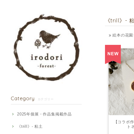
《trill》- 
絵本の花園
Category
カテゴリー
2025年個展・作品集掲載作品
【コラボ作
《trill》- 粘土
トネ