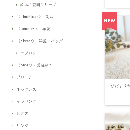
絵本の花園シリーズ
《chicktack》- 刺繍
《bouquet》- 布花
《closet》- 洋服・バッグ
エプロン
《order》- 受注制作
ブローチ
ひだまり
ネックレス
イヤリング
ピアス
リング