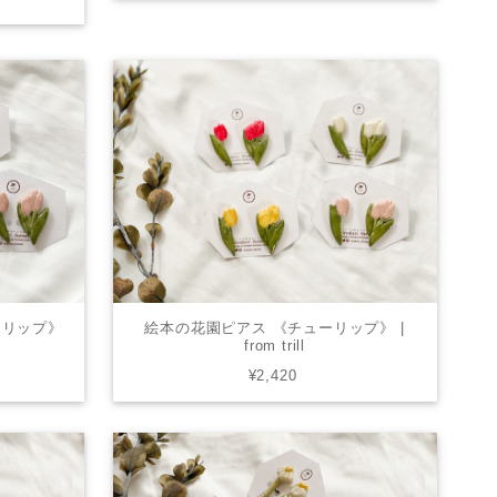
ーリップ》
絵本の花園ピアス 《チューリップ》 |
from trill
¥2,420