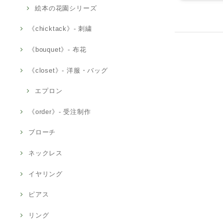
絵本の花園シリーズ
《chicktack》- 刺繍
《bouquet》- 布花
《closet》- 洋服・バッグ
エプロン
《order》- 受注制作
ブローチ
ネックレス
イヤリング
ピアス
リング