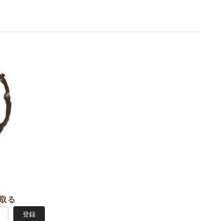
取る
登録