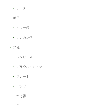
ポーチ
帽子
ベレー帽
カンカン帽
洋服
ワンピース
ブラウス・シャツ
スカート
パンツ
つけ襟