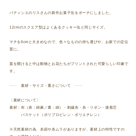
パティシエのリスさんの新作お菓子缶をポーチにしました。
12cmのスクエア型はよくあるクッキー缶と同じサイズ。
マチを6cmと大きめなので、色々なものの持ち運びや、お家での定位
置に。
蓋を開けると中は動物とお花たちがプリントされた可愛らしい印象で
す。
┈┈ 素材・サイズ・重さについて ┈┈
〔素材について〕
素材：布（表：綿麻／裏：綿）・刺繍糸・糸・リボン・接着芯
バスケット（ポリプロピレン・ポリエチレン）
※天然素材の為、糸節や糸ムラがありますが、素材上の特性ですの