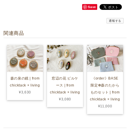
Save
通報する
関連商品
森の泉の鏡 | from
窓辺の花 ピルケ
《order》BASE
chicktack × living
ース | from
限定❁森のたから
¥3,630
chicktack × living
ものセット | from
¥3,080
chicktack × living
¥11,000