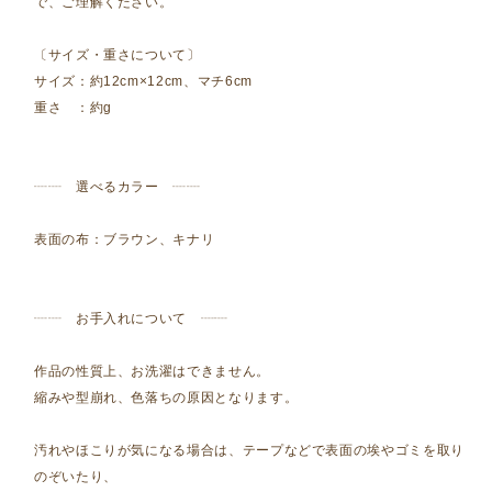
で、ご理解ください。
〔サイズ・重さについて〕
サイズ：約12cm×12cm、マチ6cm
重さ ：約g
┈┈ 選べるカラー ┈┈
表面の布：ブラウン、キナリ
┈┈ お手入れについて ┈┈
作品の性質上、お洗濯はできません。
縮みや型崩れ、色落ちの原因となります。
汚れやほこりが気になる場合は、テープなどで表面の埃やゴミを取り
のぞいたり、