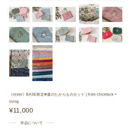
《order》BASE限定❁森のたからものセット | from chicktack ×
living
¥11,000
┈┈ 作品について ┈┈