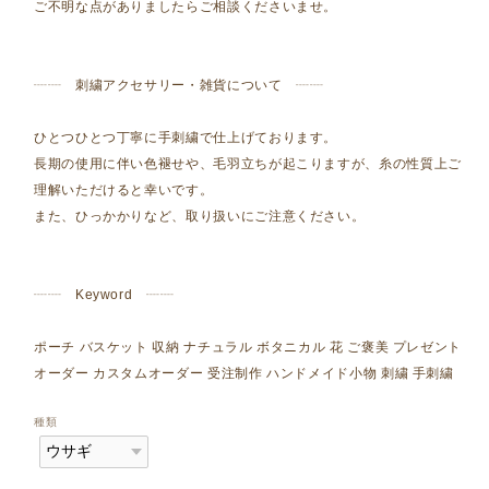
ご不明な点がありましたらご相談くださいませ。
┈┈ 刺繍アクセサリー・雑貨について ┈┈
ひとつひとつ丁寧に手刺繍で仕上げております。
長期の使用に伴い色褪せや、毛羽立ちが起こりますが、糸の性質上ご
理解いただけると幸いです。
また、ひっかかりなど、取り扱いにご注意ください。
┈┈ Keyword ┈┈
ポーチ バスケット 収納 ナチュラル ボタニカル 花 ご褒美 プレゼント
オーダー カスタムオーダー 受注制作 ハンドメイド小物 刺繍 手刺繍
種類