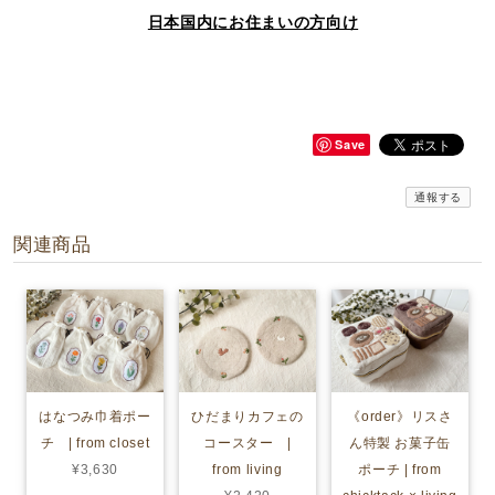
日本国内にお住まいの方向け
Save
通報する
関連商品
はなつみ巾着ポー
ひだまりカフェの
《order》リスさ
チ | from closet
コースター |
ん特製 お菓子缶
¥3,630
from living
ポーチ | from