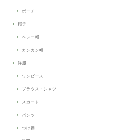
ポーチ
帽子
ベレー帽
カンカン帽
洋服
ワンピース
ブラウス・シャツ
スカート
パンツ
つけ襟