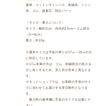
素材：コットンキャンバス、刺繍糸、ミシン
糸、ゴム、接着芯、時計パーツ
〔サイズ・重さについて〕
サイズ：幅約2cm、内径約13cm＋ゴム部分
（5〜8cm）
重さ：約15g
※通常サイズは手首の周りが17㎝～20㎝の方
に対応しています。
※17㎝未満の方は、ゴム、刺繍部分の長さを
少し短くするため、見た目が見本と異なりま
す。
※ネットショップでは、お客様の手首のサイ
ズに合わせてお届けする受注制作となりま
す。
購入時の備考欄に手首のサイズを記載くだ
さい。