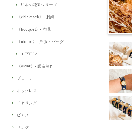
絵本の花園シリーズ
《chicktack》- 刺繍
《bouquet》- 布花
《closet》- 洋服・バッグ
エプロン
《order》- 受注制作
ブローチ
ネックレス
イヤリング
ピアス
リング