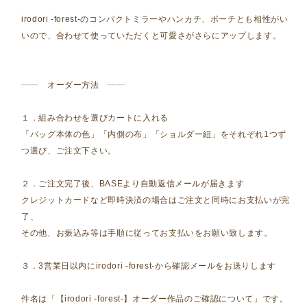
irodori -forest-のコンパクトミラーやハンカチ、ポーチとも相性がい
いので、合わせて使っていただくと可愛さがさらにアップします。
┈┈ オーダー方法 ┈┈
１．組み合わせを選びカートに入れる
「バッグ本体の色」「内側の布」「ショルダー紐」をそれぞれ1つず
つ選び、ご注文下さい。
２．ご注文完了後、BASEより自動返信メールが届きます
クレジットカードなど即時決済の場合はご注文と同時にお支払いが完
了、
その他、お振込み等は手順に従ってお支払いをお願い致します。
３．3営業日以内にirodori -forest-から確認メールをお送りします
件名は「【irodori -forest-】オーダー作品のご確認について」です。