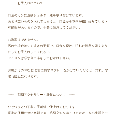
┈┈ お手入れについて ┈┈
口金のカンに直接ショルダー紐を取り付けています。
あまり重いものを入れてしまうと、口金から本体が抜け落ちてしまう
可能性がありますので、十分に注意してください。
お洗濯はできません。
汚れた場合はシミ抜きの要領で、口金を避け、汚れた箇所を叩くよう
にしてお手入れしてください。
アイロンは必ず当て布をしておかけ下さい。
お出かけの30分ほど前に防水スプレーをかけていただくと、汚れ、水
濡れ防止になります。
┈┈ 刺繍アクセサリー・雑貨について ┈┈
ひとつひとつ丁寧に手刺繍で仕上げております。
長期の使用に伴い色褪せや、毛羽立ちが起こりますが、糸の性質上ご