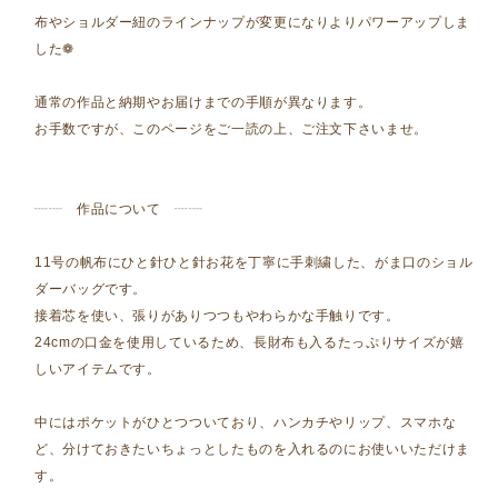
布やショルダー紐のラインナップが変更になりよりパワーアップしま
した❁
通常の作品と納期やお届けまでの手順が異なります。
お手数ですが、このページをご一読の上、ご注文下さいませ。
┈┈ 作品について ┈┈
11号の帆布にひと針ひと針お花を丁寧に手刺繍した、がま口のショル
ダーバッグです。
接着芯を使い、張りがありつつもやわらかな手触りです。
24cmの口金を使用しているため、長財布も入るたっぷりサイズが嬉
しいアイテムです。
中にはポケットがひとつついており、ハンカチやリップ、スマホな
ど、分けておきたいちょっとしたものを入れるのにお使いいただけま
す。