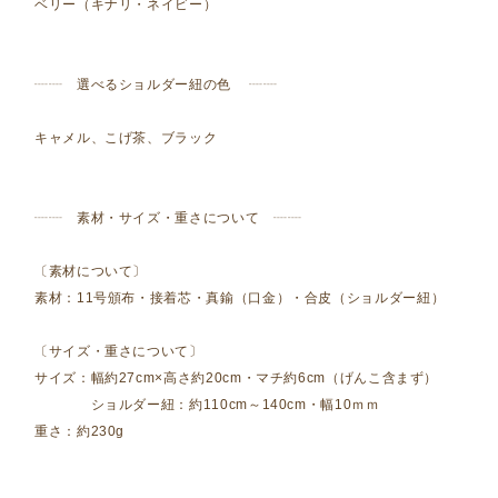
ベリー（キナリ・ネイビー）
┈┈ 選べるショルダー紐の色 ┈┈
キャメル、こげ茶、ブラック
┈┈ 素材・サイズ・重さについて ┈┈
〔素材について〕
素材：11号頒布・接着芯・真鍮（口金）・合皮（ショルダー紐）
〔サイズ・重さについて〕
サイズ：幅約27cm×高さ約20cm・マチ約6cm（げんこ含まず）
ショルダー紐：約110cm～140cm・幅10ｍｍ
重さ：約230g