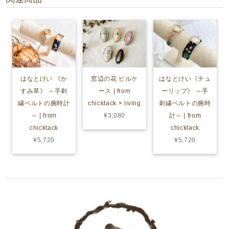
はなとけい 《か
窓辺の花 ピルケ
はなとけい《チュ
すみ草》 ～手刺
ース | from
ーリップ》 ～手
繍ベルトの腕時計
chicktack × living
刺繍ベルトの腕時
～ | from
¥3,080
計～ | from
chicktack
chicktack
¥5,720
¥5,720