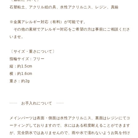
石塑粘土、アクリル絵の具、水性アクリルニス、レジン、真鍮
※金属アレルギー対応（有料）が可能です。
その他の素材でアレルギー対応をご希望の方は事前にご相談くださ
いませ。
〔サイズ・重さについて〕
指輪サイズ：フリー
縦：約1.5cm
横：約1.6cm
重さ：約2g
┈┈ お手入れについて ┈┈
メインパーツは表面・側面は水性アクリルニス、裏面はレジンにてコ
ーティングしておりますので、水にはある程度耐えることができます
が、完全防水ではありませんので、雨や水で濡れないようお気を付け